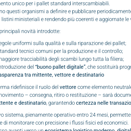
mento unico per i pallet standard interscambiabili.
o questi organismi a definire e pubblicare periodicamente
 listini ministeriali e rendendo più coerenti e aggiornate l
 principali novità introdotte:
egole uniformi sulla qualità e sulla riparazione dei pallet;
tandard tecnici comuni per la produzione e il controllo;
aggiore tracciabilità degli scambi lungo tutta la filiera;
ntroduzione del
“buono pallet digitale”
, che sostituirà pro
asparenza tra mittente, vettore e destinatario
orma ridefinisce il ruolo del
vettore
come elemento neutrale e
ovimento – consegna, ritiro o restituzione – sarà docume
ttente e destinatario
, garantendo
certezza nelle transazio
vo sistema, pienamente operativo entro 24 mesi, permette
e di monitorare con precisione i flussi fisici ed economici.
sso avanti verso un
ecosistema logistico moderno, digita