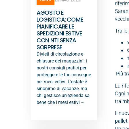
20 MAG 2026
riferi
Sarann
AGOSTO E
LOGISTICA: COME
vecchi
PIANIFICARE LE
Tra le
SPEDIZIONI ESTIVE
CON NTI SENZA
r
SORPRESE
s
Divieti di circolazione e
m
chiusure dei magazzini: i
i
nostri consigli pratici per
Più tr
proteggere le tue consegne
nei mesi estivi. L’estate è
La rif
sinonimo di vacanze, ma
Ogni m
chi gestisce un’azienda sa
tra
mi
bene che i mesi estivi –
Il nuo
pallet
Un pa