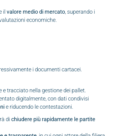
 il
valore medio di mercato
, superando i
e valutazioni economiche.
gressivamente i documenti cartacei.
 tracciato nella gestione dei pallet.
ntato digitalmente, con dati condivisi
ni
e riducendo le contestazioni.
rà di
chiudere più rapidamente le partite
le e trasparente
, in cui ogni attore della filiera