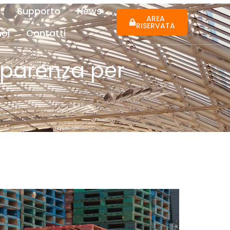
Supporto
News
AREA
RISERVATA
noi
Contatti
asparenza per