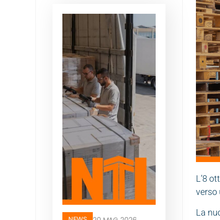
L’8 ot
verso 
La nuo
NEWS