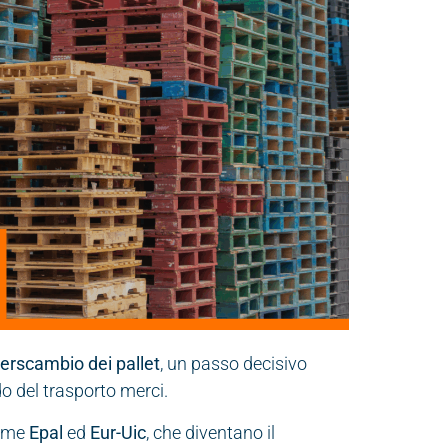
terscambio dei pallet
, un passo decisivo
o del trasporto merci.
ome
Epal
ed
Eur-Uic
, che diventano il