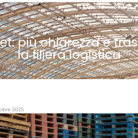
Azienda
Servizi
Lavora con 
et: più chiarezza e tr
la filiera logistica
tobre 2025