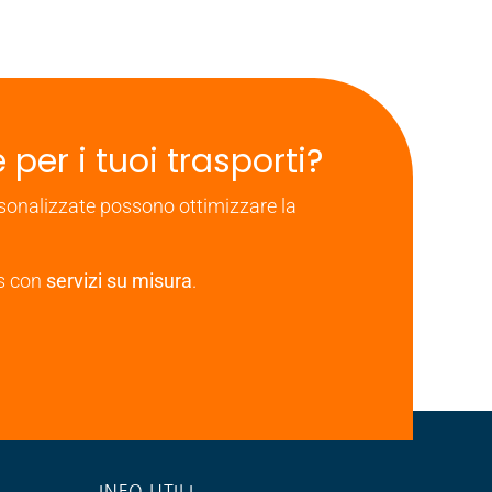
 per i tuoi trasporti?
rsonalizzate possono ottimizzare la
ss con
servizi su misura
.
INFO UTILI