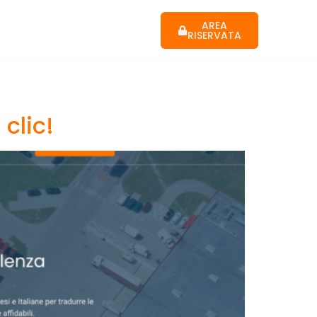
Supporto
News
AREA
RISERVATA
noi
Contatti
 clic!