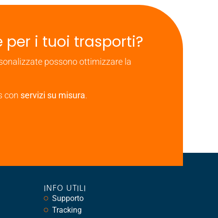
 per i tuoi trasporti?
rsonalizzate possono ottimizzare la
ss con
servizi su misura
.
INFO UTILI
Supporto
Tracking